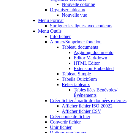
Nouvelle colonne
Organiser tableaux
Nouvelle vue
Menu Format
Surligner les lignes avec couleurs
Menu Outils
Info fichier
Ajouter/Supprimer fonction
Tableau documents
Aggiungi documento
Editor Markdown
HTML Editor
Extension Embedded
Tableau Simple
Tabella QuickSum
Relier tableaux
Tables liées Bénévoles/
Événements
Créer fichier à partir de données externes
Afficher fichier ISO 20022
Afficher fichier CSV
Créer copie de fichier
Convertir fichier
Unir fichier
Options programme