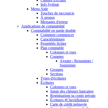
Capture d'écrans
Info Sytème
Menu Aide
Touches de raccourcis
À propos
Messages d'erreur
Applications de comptabilité
Comptabilité en partie double
Comment commencer
Caractéristiques
Propriétés fichier
Plan comptable
Colonnes et vues
Comptes
Ajouter / Renommer /
Supprimer
Groupes
Sections
Types d'écritures
Écritures
Colonnes et vues
Saisie des chèques bancaires
Registrazioni su conto privato
Écritures #CheckBalance
Carte de crédit prépayée