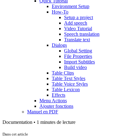
Quick Tutorial
Environment Setup
How-To
Setup a project
Add speech
Video Tutorial
Speech translation
Translate text
Dialogs
Global Setting
File Properties
Import Subtitles
Build video
Table Clips
Table Text Styles
Table Voice Styles
Table Lexicon
Effects
Menu Actions
Ajouter fonctions
Manuel en PDF
Documentation •
1 minutes de lecture
Dans cet article