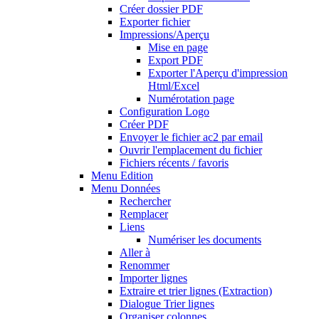
Créer dossier PDF
Exporter fichier
Impressions/Aperçu
Mise en page
Export PDF
Exporter l'Aperçu d'impression
Html/Excel
Numérotation page
Configuration Logo
Créer PDF
Envoyer le fichier ac2 par email
Ouvrir l'emplacement du fichier
Fichiers récents / favoris
Menu Edition
Menu Données
Rechercher
Remplacer
Liens
Numériser les documents
Aller à
Renommer
Importer lignes
Extraire et trier lignes (Extraction)
Dialogue Trier lignes
Organiser colonnes