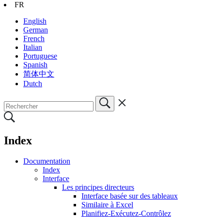
FR
English
German
French
Italian
Portuguese
Spanish
简体中文
Dutch
Index
Documentation
Index
Interface
Les principes directeurs
Interface basée sur des tableaux
Similaire à Excel
Planifiez-Exécutez-Contrôlez