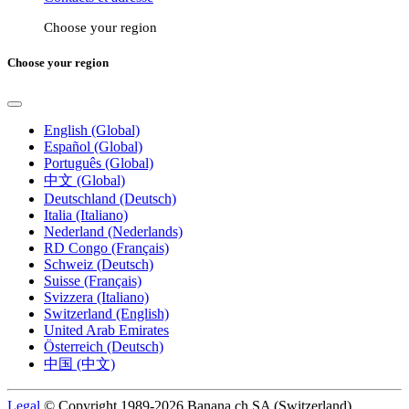
Choose your region
Choose your region
English (Global)
Español (Global)
Português (Global)
中文 (Global)
Deutschland (Deutsch)
Italia (Italiano)
Nederland (Nederlands)
RD Congo (Français)
Schweiz (Deutsch)
Suisse (Français)
Svizzera (Italiano)
Switzerland (English)
United Arab Emirates
Österreich (Deutsch)
中国 (中文)
Legal
© Copyright 1989-2026 Banana.ch SA (Switzerland).