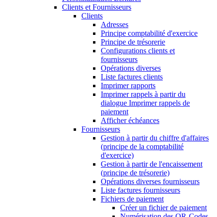
Clients et Fournisseurs
Clients
Adresses
Principe comptabilité d'exercice
Principe de trésorerie
Configurations clients et
fournisseurs
Opérations diverses
Liste factures clients
Imprimer rapports
Imprimer rappels à partir du
dialogue Imprimer rappels de
paiement
Afficher échéances
Fournisseurs
Gestion à partir du chiffre d'affaires
(principe de la comptabilité
d'exercice)
Gestion à partir de l'encaissement
(principe de trésorerie)
Opérations diverses fournisseurs
Liste factures fournisseurs
Fichiers de paiement
Créer un fichier de paiement
Numérisation des QR-Codes