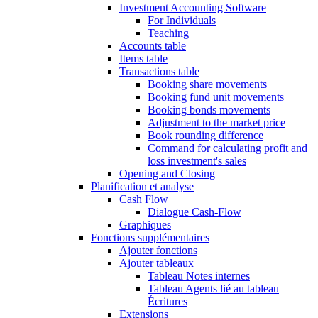
Investment Accounting Software
For Individuals
Teaching
Accounts table
Items table
Transactions table
Booking share movements
Booking fund unit movements
Booking bonds movements
Adjustment to the market price
Book rounding difference
Command for calculating profit and
loss investment's sales
Opening and Closing
Planification et analyse
Cash Flow
Dialogue Cash-Flow
Graphiques
Fonctions supplémentaires
Ajouter fonctions
Ajouter tableaux
Tableau Notes internes
Tableau Agents lié au tableau
Écritures
Extensions