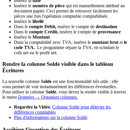
Insérez la
date
Insérez le
numéro de pièce
qui est manuellement attribué au
document papier. Ceci permet de retrouver facilement les
pièces une fois l'opération comptable comptabilisée.
Insérez le
libellé
Dans le
compte Débit,
insérez le compte de
destination
Dans le
compte Crédit,
insérez le compte de
provenance
Insérez le
Montant
.
Dans la comptabilité avec TVA, insérez le
montant brut
et
le
code TVA.
Le programme sépare la TVA, en scindant le
coût net ou le profit net.
Rendre la colonne Solde visible dans le tableau
Écritures
La nouvelle colonne
Solde
est une fonctionnalité très utile : elle
vous permet de voir instantanément les différences éventuelles.
Pour utiliser la colonne
Solde
, vous devez la rendre visible à travers
le menu
Données → Organiser colonnes.
Regardez la Vidéo
:
Colonne Solde pour détecter les
différences comptables
Plus d'informations sur la colonne Solde
Accélérer l'insertion des Écritures