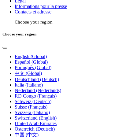
Légal
Informations pour la presse
Contacts et adresse
Choose your region
Choose your region
English (Global)
Español (Global)
Português (Global)
中文 (Global)
Deutschland (Deutsch)
Italia (Italiano)
Nederland (Nederlands)
RD Congo (Français)
Schweiz (Deutsch)
Suisse (Français)
Svizzera (Italiano)
Switzerland (English)
United Arab Emirates
Österreich (Deutsch)
中国 (中文)