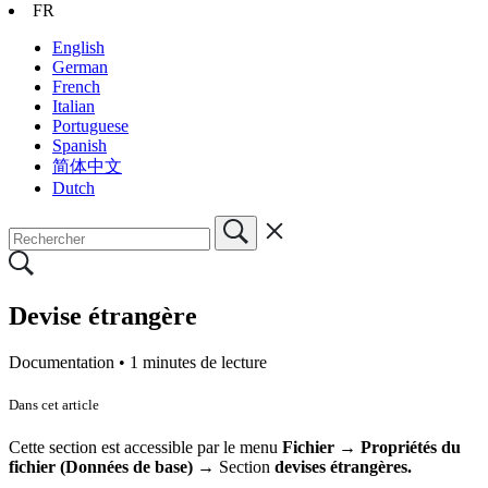
FR
English
German
French
Italian
Portuguese
Spanish
简体中文
Dutch
Devise étrangère
Documentation •
1 minutes de lecture
Dans cet article
Cette section est accessible par le menu
Fichier → Propriétés du
fichier (Données de base) →
Section
devises étrangères.