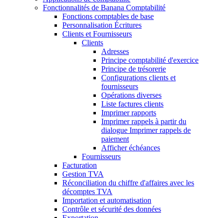
Fonctionnalités de Banana Comptabilité
Fonctions comptables de base
Personnalisation Écritures
Clients et Fournisseurs
Clients
Adresses
Principe comptabilité d'exercice
Principe de trésorerie
Configurations clients et
fournisseurs
Opérations diverses
Liste factures clients
Imprimer rapports
Imprimer rappels à partir du
dialogue Imprimer rappels de
paiement
Afficher échéances
Fournisseurs
Facturation
Gestion TVA
Réconciliation du chiffre d'affaires avec les
décomptes TVA
Importation et automatisation
Contrôle et sécurité des données
Exportation