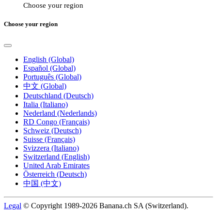
Choose your region
Choose your region
English (Global)
Español (Global)
Português (Global)
中文 (Global)
Deutschland (Deutsch)
Italia (Italiano)
Nederland (Nederlands)
RD Congo (Français)
Schweiz (Deutsch)
Suisse (Français)
Svizzera (Italiano)
Switzerland (English)
United Arab Emirates
Österreich (Deutsch)
中国 (中文)
Legal
© Copyright 1989-2026 Banana.ch SA (Switzerland).