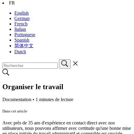
FR
English
German
French
Italian
Portuguese
Spanish
简体中文
Dutch
Organiser le travail
Documentation •
1 minutes de lecture
Dans cet article
Avec près de 35 ans d'expérience en contact direct avec nos
utilisateurs, nous pouvons affirmer avec certitude qu'une bonne mise
en place initiale du travail administratif et comptable est cruciale.