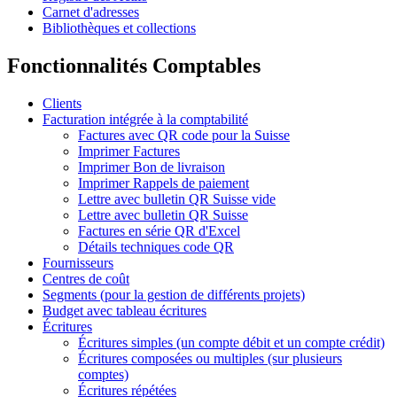
Carnet d'adresses
Bibliothèques et collections
Fonctionnalités Comptables
Clients
Facturation intégrée à la comptabilité
Factures avec QR code pour la Suisse
Imprimer Factures
Imprimer Bon de livraison
Imprimer Rappels de paiement
Lettre avec bulletin QR Suisse vide
Lettre avec bulletin QR Suisse
Factures en série QR d'Excel
Détails techniques code QR
Fournisseurs
Centres de coût
Segments (pour la gestion de différents projets)
Budget avec tableau écritures
Écritures
Écritures simples (un compte débit et un compte crédit)
Écritures composées ou multiples (sur plusieurs
comptes)
Écritures répétées