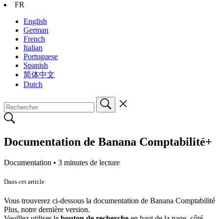
FR
English
German
French
Italian
Portuguese
Spanish
简体中文
Dutch
Documentation de Banana Comptabilité+
Documentation •
3 minutes de lecture
Dans cet article
Vous trouverez ci-dessous la documentation de Banana Comptabilité
Plus, notre dernière version.
Veuillez utiliser le
bouton de recherche
en haut de la page, côté