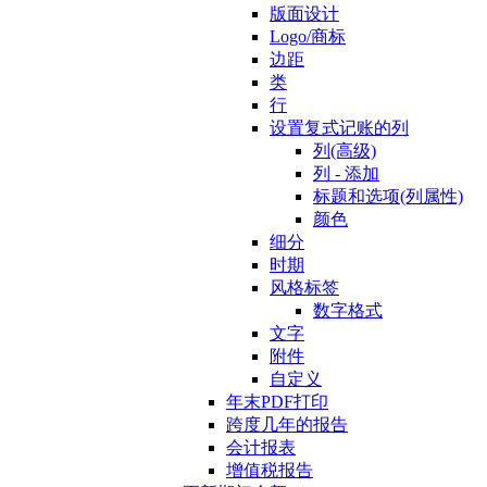
版面设计
Logo/商标
边距
类
行
设置复式记账的列
列(高级)
列 - 添加
标题和选项(列属性)
颜色
细分
时期
风格标签
数字格式
文字
附件
自定义
年末PDF打印
跨度几年的报告
会计报表
增值税报告