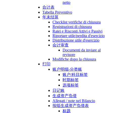
netto
合计表
Tabella Preventivo
年末结算
Checklist verifiche di chiusura
Registrazioni di chiusura
Ratei e Risconti Attivi e Passivi
Riportare utile/perdita d'esercizio
Distribuzione utile d'esercizio
会计审查
Documenti da inviare al
revisore
Modifiche dopo la chiusura
打印
账户明细-分类账
账户/科目标签
时期标签
选项标签
日记账
生成资产负债
Allegati / note nel Bilancio
按组生成资产负债表
标题