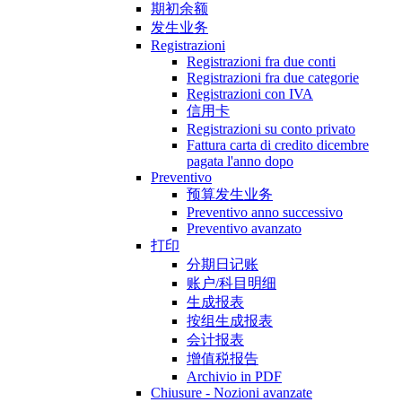
期初余额
发生业务
Registrazioni
Registrazioni fra due conti
Registrazioni fra due categorie
Registrazioni con IVA
信用卡
Registrazioni su conto privato
Fattura carta di credito dicembre
pagata l'anno dopo
Preventivo
预算发生业务
Preventivo anno successivo
Preventivo avanzato
打印
分期日记账
账户/科目明细
生成报表
按组生成报表
会计报表
增值税报告
Archivio in PDF
Chiusure - Nozioni avanzate