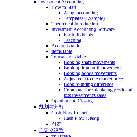
Investment Accounting
How to Start
Adapt accounting
Templates (Example)
Theoretical Introduction
Investment Accounting Software
For Individuals
Teaching
Accounts table
Items table
Transactions table
Booking share movements
Booking fund unit movements
Booking bonds movements
Adjustment to the market price
Book rounding difference
Command for calculating profit and
loss investment's sales
Opening and Closing
规划与分析
Cash Flow Report
Cash Flow Dialog
图表
自定义设置
常用功能