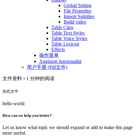
Global Setting
File Properties
Import Subtitles
Build video
Table Clips
Table Text Styles
Table Voice Styles
Table Lexicon
Effects
操作菜单
Aggiungi funzionalità
用户手册 (Pdf文件)
文件资料 •
1 分钟的阅读
在此文中
hello world
How can we help you better?
Let us know what topic we should expand or add to make this page
more useful.