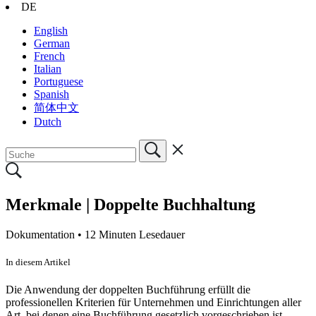
DE
English
German
French
Italian
Portuguese
Spanish
简体中文
Dutch
Merkmale | Doppelte Buchhaltung
Dokumentation •
12 Minuten Lesedauer
In diesem Artikel
Die Anwendung der doppelten Buchführung erfüllt die
professionellen Kriterien für Unternehmen und Einrichtungen aller
Art, bei denen eine Buchführung gesetzlich vorgeschrieben ist.