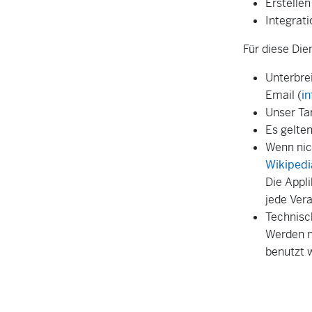
Erstelle
Integrati
Für diese Die
Unterbrei
Email (
i
Unser Ta
Es gelte
Wenn nic
Wikipedi
Die Appli
jede Vera
Technisc
Werden n
benutzt w