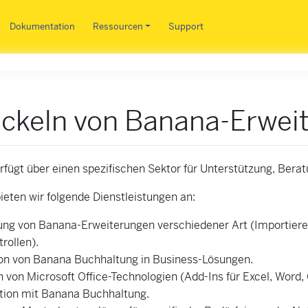
Direkt zum Inhalt
Dokumentation
Ressourcen
Support
ickeln von Banana-Erwei
fügt über einen spezifischen Sektor für Unterstützung, Bera
ieten wir folgende Dienstleistungen an:
ung von
Banana-Erweiterungen
verschiedener Art (Importiere
rollen).
ion von Banana Buchhaltung in Business-Lösungen.
von Microsoft Office-Technologien (Add-Ins für Excel, Word, 
ion mit Banana Buchhaltung.