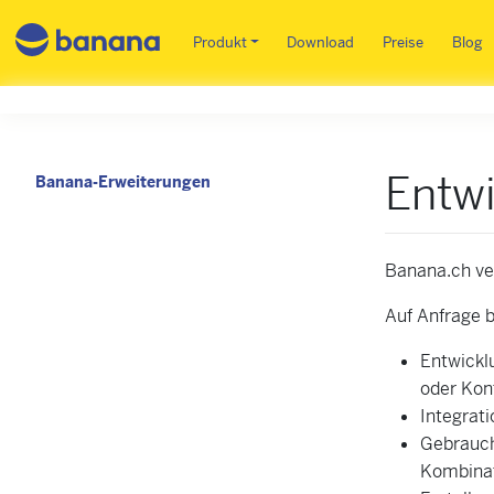
Main menu DE
Produkt
Download
Preise
Blog
Entw
Banana-Erweiterungen
Banana.ch ver
Auf Anfrage
b
Entwickl
oder Kont
Integrat
Gebrauch 
Kombinat