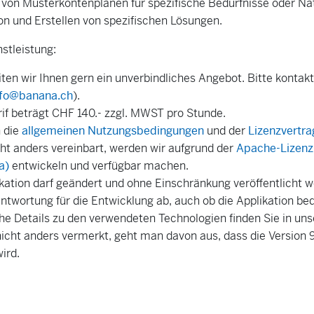
n von Musterkontenplänen für spezifische Bedürfnisse oder Na
on und Erstellen von spezifischen Lösungen.
nstleistung:
ten wir Ihnen gern ein unverbindliches Angebot. Bitte kontakt
nfo@banana.ch
).
rif beträgt CHF 140.- zzgl. MWST pro Stunde.
n die
allgemeinen Nutzungsbedingungen
und der
Lizenzvertra
ht anders vereinbart, werden wir aufgrund der
Apache-Lizenz
a)
entwickeln und verfügbar machen.
kation darf geändert und ohne Einschränkung veröffentlicht w
ntwortung für die Entwicklung ab, auch ob die Applikation bed
he Details zu den verwendeten Technologien finden Sie in un
icht anders vermerkt, geht man davon aus, dass die Version
ird.