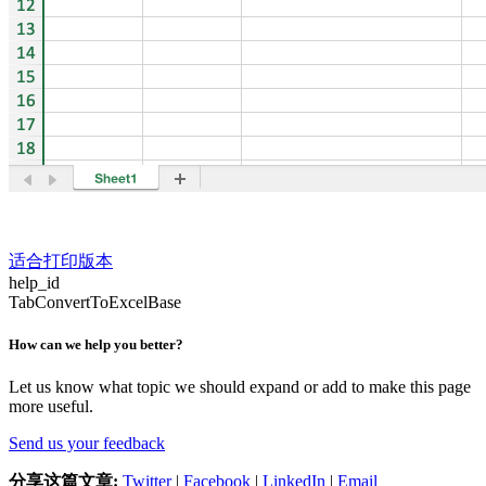
适合打印版本
help_id
TabConvertToExcelBase
How can we help you better?
Let us know what topic we should expand or add to make this page
more useful.
Send us your feedback
分享这篇文章:
Twitter
|
Facebook
|
LinkedIn
|
Email