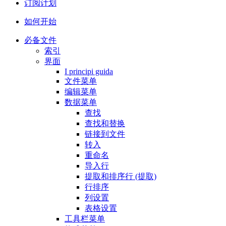
订阅计划
如何开始
必备文件
索引
界面
I principi guida
文件菜单
编辑菜单
数据菜单
查找
查找和替换
链接到文件
转入
重命名
导入行
提取和排序行 (提取)
行排序
列设置
表格设置
工具栏菜单