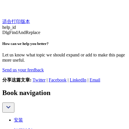
适合打印版本
help_id
DlgFindAndReplace
How can we help you better?
Let us know what topic we should expand or add to make this page
more useful.
Send us your feedback
分享这篇文章:
Twitter
|
Facebook
|
LinkedIn
|
Email
Book navigation
安装