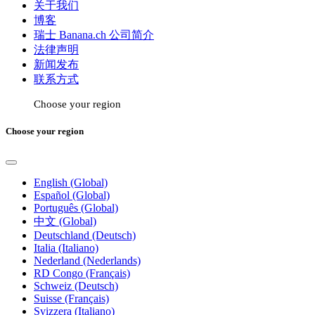
关于我们
博客
瑞士 Banana.ch 公司简介
法律声明
新闻发布
联系方式
Choose your region
Choose your region
English (Global)
Español (Global)
Português (Global)
中文 (Global)
Deutschland (Deutsch)
Italia (Italiano)
Nederland (Nederlands)
RD Congo (Français)
Schweiz (Deutsch)
Suisse (Français)
Svizzera (Italiano)