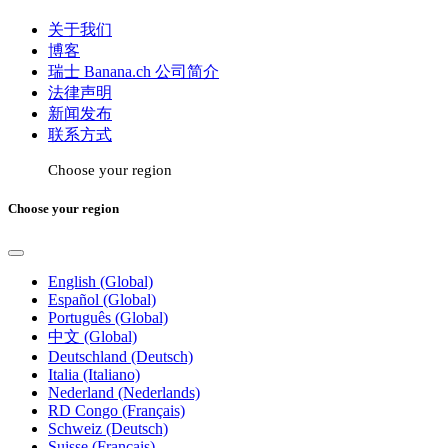
关于我们
博客
瑞士 Banana.ch 公司简介
法律声明
新闻发布
联系方式
Choose your region
Choose your region
English (Global)
Español (Global)
Português (Global)
中文 (Global)
Deutschland (Deutsch)
Italia (Italiano)
Nederland (Nederlands)
RD Congo (Français)
Schweiz (Deutsch)
Suisse (Français)