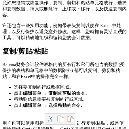
允许您撤销或恢复操作，复制、剪切和粘贴单元格或行，选择
和复制数据，插入或删除行，上移或下移行，以及快速复制内
容。
它还包含一些实用功能，例如带表头复制以便在 Excel 中处
理，以及行保护以避免意外修改。这样，您就拥有灵活直观的
工具，可以精确地组织和编辑您的会计数据。
复制/剪贴/粘贴
Banana财务会计软件表格内的所有行和它们所包含的数据 (受
保护的表格和单元格中的数据除外) 都可以复制、剪切和粘
贴，和在Excel中的操作完全一样。
选择要复制的行或数据区域。
点击
编辑
菜单 →
复制
或
剪贴的
命令。
移动到信息需要被复制的行或区域。
点击
编辑
菜单 → 选择
粘贴
的命令
。
用户也可以使用图标
进行复制/粘贴，或是使