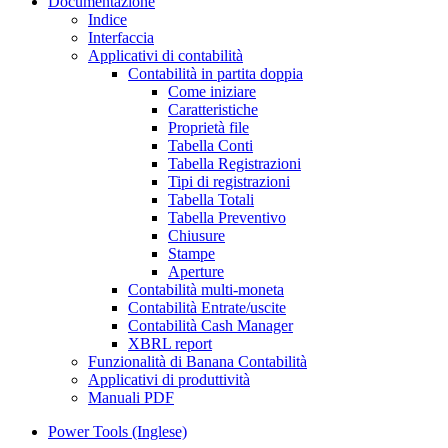
Documentazione
Indice
Interfaccia
Applicativi di contabilità
Contabilità in partita doppia
Come iniziare
Caratteristiche
Proprietà file
Tabella Conti
Tabella Registrazioni
Tipi di registrazioni
Tabella Totali
Tabella Preventivo
Chiusure
Stampe
Aperture
Contabilità multi-moneta
Contabilità Entrate/uscite
Contabilità Cash Manager
XBRL report
Funzionalità di Banana Contabilità
Applicativi di produttività
Manuali PDF
Power Tools (Inglese)