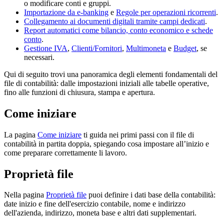
o modificare conti e gruppi.
Importazione da e-banking
e
Regole per operazioni ricorrenti
.
Collegamento ai documenti digitali tramite campi dedicati
.
Report automatici come bilancio, conto economico e schede
conto
.
Gestione IVA
,
Clienti/Fornitori
,
Multimoneta
e
Budget
, se
necessari.
Qui di seguito trovi una panoramica degli elementi fondamentali del
file di contabilità: dalle impostazioni iniziali alle tabelle operative,
fino alle funzioni di chiusura, stampa e apertura.
Come iniziare
La pagina
Come iniziare
ti guida nei primi passi con il file di
contabilità in partita doppia, spiegando cosa impostare all’inizio e
come preparare correttamente li lavoro.
Proprietà file
Nella pagina
Proprietà file
puoi definire i dati base della contabilità:
date inizio e fine dell'esercizio contabile, nome e indirizzo
dell'azienda, indirizzo, moneta base e altri dati supplementari.