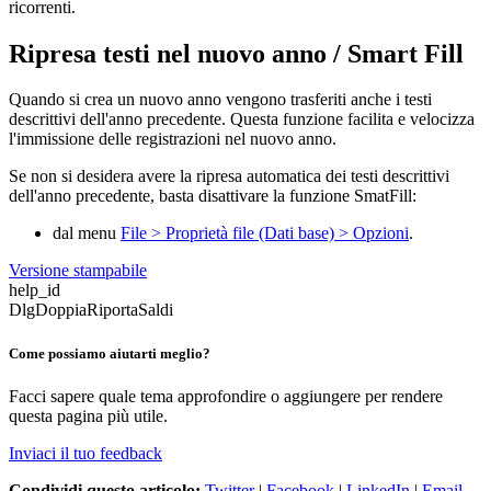
ricorrenti.
Ripresa testi nel nuovo anno / Smart Fill
Quando si crea un nuovo anno vengono trasferiti anche i testi
descrittivi dell'anno precedente. Questa funzione facilita e velocizza
l'immissione delle registrazioni nel nuovo anno.
Se non si desidera avere la ripresa automatica dei testi descrittivi
dell'anno precedente, basta disattivare la funzione
SmatFill:
dal menu
File > Proprietà file (Dati base) > Opzioni
.
Versione stampabile
help_id
DlgDoppiaRiportaSaldi
Come possiamo aiutarti meglio?
Facci sapere quale tema approfondire o aggiungere per rendere
questa pagina più utile.
Inviaci il tuo feedback
Condividi questo articolo:
Twitter
|
Facebook
|
LinkedIn
|
Email