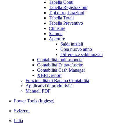
Tabella Conti
Tabella Registrazioni
Tipi di registrazioni
Tabella Totali
Tabella Preventivo
Chiusure
Stampe
Aperture
Saldi iniziali
Crea nuovo anno
Differenze saldi iniziali
Contabilità multi-moneta
Contabilità Entrate/uscite
Contabilità Cash Manager
XBRL report
Funzionalità di Banana Contabilità
Applicativi di produttività
Manuali PDF
Power Tools (Inglese)
Svizzera
Italia