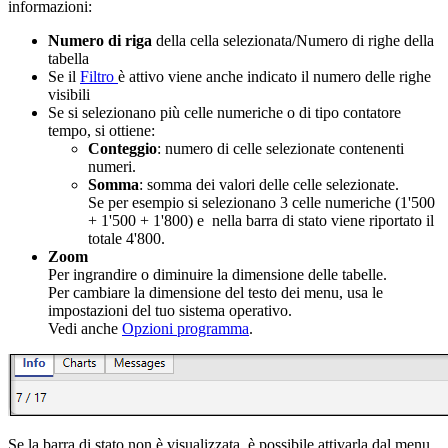
informazioni:
Numero di riga
della cella selezionata/Numero di righe della
tabella
Se il
Filtro
è attivo viene anche indicato il numero delle righe
visibili
Se si selezionano più celle numeriche o di tipo contatore
tempo, si ottiene:
Conteggio
: numero di celle selezionate contenenti
numeri.
Somma
: somma dei valori delle celle selezionate.
Se per esempio si selezionano 3 celle numeriche (1'500
+ 1'500 + 1'800) e nella barra di stato viene riportato il
totale 4'800.
Zoom
Per ingrandire o diminuire la dimensione delle tabelle.
Per cambiare la dimensione del testo dei menu, usa le
impostazioni del tuo sistema operativo.
Vedi anche
Opzioni programma
.
Se la barra di stato non è visualizzata, è possibile attivarla dal menu