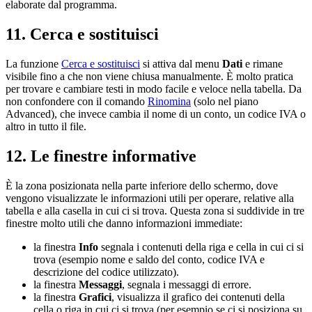
elaborate dal programma.
11. Cerca e sostituisci
La funzione
Cerca e sostituisci
si attiva dal menu
Dati
e rimane
visibile fino a che non viene chiusa manualmente. È molto pratica
per trovare e cambiare testi in modo facile e veloce nella tabella. Da
non confondere con il comando
Rinomina
(solo nel piano
Advanced), che invece cambia il nome di un conto, un codice IVA o
altro in tutto il file.
12. Le finestre informative
È la zona posizionata nella parte inferiore dello schermo, dove
vengono visualizzate le informazioni utili per operare, relative alla
tabella e alla casella in cui ci si trova. Questa zona si suddivide in tre
finestre molto utili che danno informazioni immediate:
la finestra
Info
segnala i contenuti della riga e cella in cui ci si
trova (esempio nome e saldo del conto, codice IVA e
descrizione del codice utilizzato).
la finestra
Messaggi
, segnala i messaggi di errore.
la finestra
Grafici
, visualizza il grafico dei contenuti della
cella o riga in cui ci si trova (per esempio se ci si posiziona su