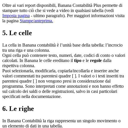
Oltre ai vari report disponibili, Banana Contabilità Plus permette di
stampare tutto ciò che si vede a video in qualsiasi tabella (vedi
Imposta pagina
- ultimo paragrafo). Per maggiori informazioni visita
la pagina
Stampe/anteprima.
5. Le celle
La cella in Banana contabilità è l’unità base della tabella: l’incrocio
tra una riga e una colonna.
Ogni cella può contenere testo, numeri, date, codici di conto o valori
calcolati. In Banana le celle ereditano il
tipo
e le
regole
dalla
rispettiva colonna.
Puoi selezionarla, modificarla, copiarla/incollarla e inserire anche
valori commentati tra parentesi quadre [ ]. I valori o i testi inseriti tra
parentesi quadre [ ] non vengono presi in considerazione dal
programma. Sono interpretati come annotazioni e non hanno effetto
sul calcolo dei saldi o delle registrazioni, salvo in casi particolari
specificati nella documentazione.
6. Le righe
In Banana Contabilità la riga rappresenta un singolo movimento o
un elemento di dati in una tabella.