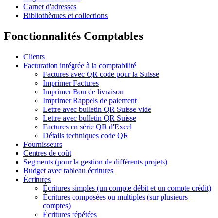
Carnet d'adresses
Bibliothèques et collections
Fonctionnalités Comptables
Clients
Facturation intégrée à la comptabilité
Factures avec QR code pour la Suisse
Imprimer Factures
Imprimer Bon de livraison
Imprimer Rappels de paiement
Lettre avec bulletin QR Suisse vide
Lettre avec bulletin QR Suisse
Factures en série QR d'Excel
Détails techniques code QR
Fournisseurs
Centres de coût
Segments (pour la gestion de différents projets)
Budget avec tableau écritures
Écritures
Écritures simples (un compte débit et un compte crédit)
Écritures composées ou multiples (sur plusieurs
comptes)
Écritures répétées