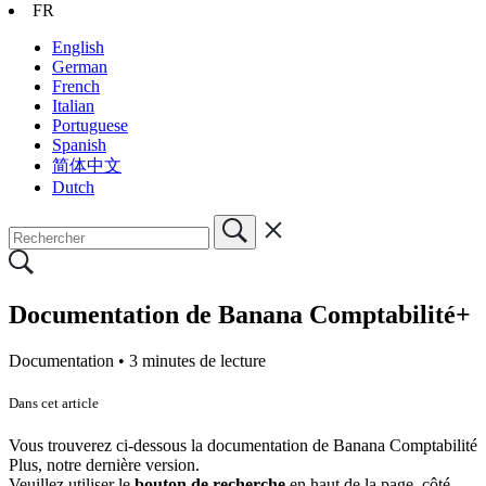
FR
English
German
French
Italian
Portuguese
Spanish
简体中文
Dutch
Documentation de Banana Comptabilité+
Documentation •
3 minutes de lecture
Dans cet article
Vous trouverez ci-dessous la documentation de Banana Comptabilité
Plus, notre dernière version.
Veuillez utiliser le
bouton de recherche
en haut de la page, côté