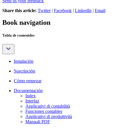
Send us your feedback
Share this article:
Twitter
|
Facebook
|
LinkedIn
|
Email
Book navigation
Tabla de contenidos
Instalación
Suscripción
Cómo empezar
Documentación
Index
Interfaz
Applicativi di contabilità
Funciones contables
Applicativi di produttività
Manuali PDF