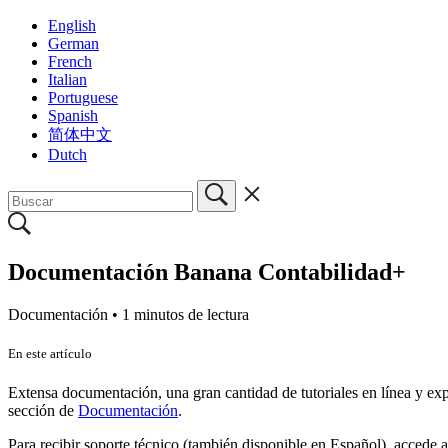
English
German
French
Italian
Portuguese
Spanish
简体中文
Dutch
Documentación Banana Contabilidad+
Documentación •
1 minutos de lectura
En este artículo
Extensa documentación, una gran cantidad de tutoriales en línea y ex
sección de
Documentación
.
Para recibir soporte técnico (también disponible en Español), accede 