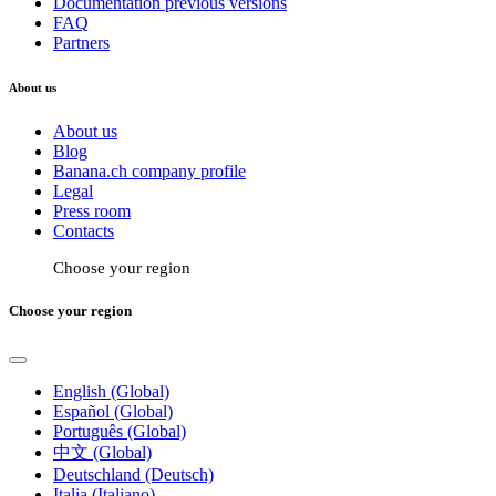
Documentation previous versions
FAQ
Partners
About us
About us
Blog
Banana.ch company profile
Legal
Press room
Contacts
Choose your region
Choose your region
English (Global)
Español (Global)
Português (Global)
中文 (Global)
Deutschland (Deutsch)
Italia (Italiano)