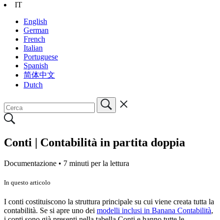
IT
English
German
French
Italian
Portuguese
Spanish
简体中文
Dutch
Conti | Contabilità in partita doppia
Documentazione •
7 minuti per la lettura
In questo articolo
I conti costituiscono la struttura principale su cui viene creata tutta la
contabilità. Se si apre uno dei
modelli inclusi in Banana Contabilità
,
i conti sono già presenti nella tabella Conti e hanno tutte le