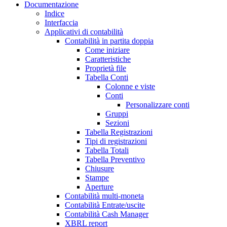
Documentazione
Indice
Interfaccia
Applicativi di contabilità
Contabilità in partita doppia
Come iniziare
Caratteristiche
Proprietà file
Tabella Conti
Colonne e viste
Conti
Personalizzare conti
Gruppi
Sezioni
Tabella Registrazioni
Tipi di registrazioni
Tabella Totali
Tabella Preventivo
Chiusure
Stampe
Aperture
Contabilità multi-moneta
Contabilità Entrate/uscite
Contabilità Cash Manager
XBRL report