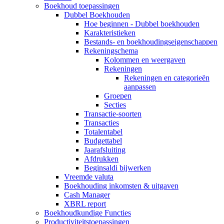
Boekhoud toepassingen
Dubbel Boekhouden
Hoe beginnen - Dubbel boekhouden
Karakteristieken
Bestands- en boekhoudingseigenschappen
Rekeningschema
Kolommen en weergaven
Rekeningen
Rekeningen en categorieën
aanpassen
Groepen
Secties
Transactie-soorten
Transacties
Totalentabel
Budgettabel
Jaarafsluiting
Afdrukken
Beginsaldi bijwerken
Vreemde valuta
Boekhouding inkomsten & uitgaven
Cash Manager
XBRL report
Boekhoudkundige Functies
Productiviteitstoepassingen