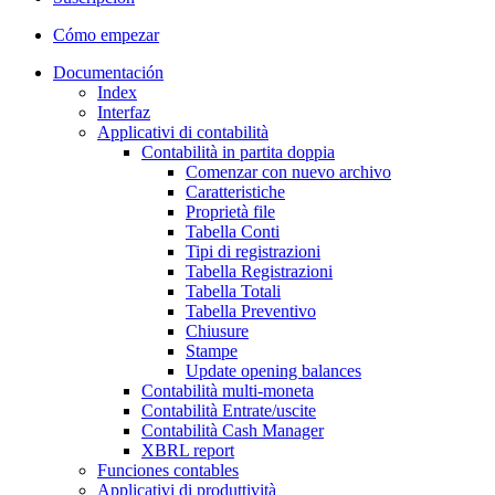
Cómo empezar
Documentación
Index
Interfaz
Applicativi di contabilità
Contabilità in partita doppia
Comenzar con nuevo archivo
Caratteristiche
Proprietà file
Tabella Conti
Tipi di registrazioni
Tabella Registrazioni
Tabella Totali
Tabella Preventivo
Chiusure
Stampe
Update opening balances
Contabilità multi-moneta
Contabilità Entrate/uscite
Contabilità Cash Manager
XBRL report
Funciones contables
Applicativi di produttività