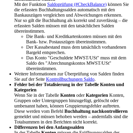
Mit der Funktion
Saldoprüfung (#CheckBalance)
können Sie
die erfassten Buchhaltungssalden automatisch mit den
Bankauszügen vergleichen und Abweichungen erkennen.
Nur so gilt die Buchhaltung als korrekt und zuverlässig – die
erfassten Salden müssen mit den tatsächlichen Salden
übereinstimmen.
Die Bank- und Kreditkartenkonten müssen mit den
Bank- bzw. Postauszügen übereinstimmen.
Der Kassabestand muss dem tatsächlich vorhandenen
Bargeld entsprechen.
Das Konto "Geschuldete MWST/USt" muss mit dem
Saldo des "Abrechnungskontos MWST/USt"
übereinstimmen.
Weitere Informationen zur Überprüfung von Salden finden
Sie auf der Seite
Kontrollbuchungen Saldo
.
Fehler bei der Totalisierung in der Tabelle Konten und
Kategorien
Wenn Sie in der Tabelle
Konten
oder
Kategorien
Konten,
Gruppen oder Untergruppen hinzugefügt, gelöscht oder
umbenannt haben, können Gruppierungsfehler auftreten.
Diese werden vom Befehl
Buchhaltung nachkontrollieren
gemeldet und müssen behoben werden – andernfalls sind die
Totalsummen in den Berichten nicht korrekt.
Differenzen bei den Anfangssalden
In der Tabelle
Konten
müssen die Eröffnungssalden der