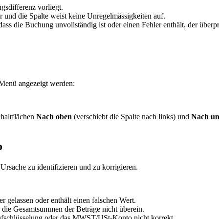
sdifferenz vorliegt.
eer und die Spalte weist keine Unregelmässigkeiten auf.
ass die Buchung unvollständig ist oder einen Fehler enthält, der überp
s Menü angezeigt werden:
chaltflächen
Nach oben
(verschiebt die Spalte nach links) und
Nach un
o
Ursache zu identifizieren und zu korrigieren.
 gelassen oder enthält einen falschen Wert.
die Gesamtsummen der Beträge nicht überein.
chlüsselung oder das MWST/USt-Konto nicht korrekt.