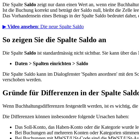
Die Spalte
Saldo
zeigt nur dann einen Wert an, wenn eine Buchhaltung
Ist die Buchung korrekt und beträgt der Saldo null, bleibt die Zelle l
Das Vorhandensein eines Betrags in der Spalte Saldo bedeutet daher, d
▶
Video ansehen
: Die neue Spalte Saldo
So zeigen Sie die Spalte Saldo an
Die Spalte
Saldo
ist standardmässig nicht sichtbar. Sie kann über da
Daten > Spalten einrichten > Saldo
Die Spalte Saldo kann im Dialogfenster 'Spalten anordnen'
mit den S
verschoben werden.
Gründe für Differenzen in der Spalte Sald
Wenn Buchhaltungsdifferenzen festgestellt werden, ist es wichtig, die 
Die Differenzen können insbesondere folgende Ursachen haben:
Das Soll-Konto, das Haben-Konto oder die Kategorie wurde leer
Bei Buchungen auf mehreren Konten oder Kategorien stimmen 
Bei Buchungen mit MWST/USt-Code sind die MWST/USt-Aufs