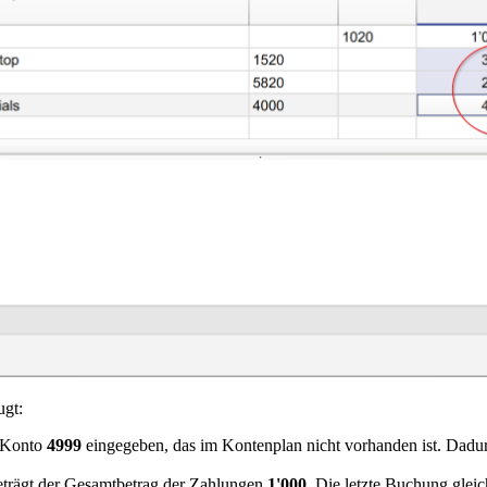
ugt:
s Konto
4999
eingegeben, das im Kontenplan nicht vorhanden ist. Dadurc
eträgt der Gesamtbetrag der Zahlungen
1'000
. Die letzte Buchung gleic