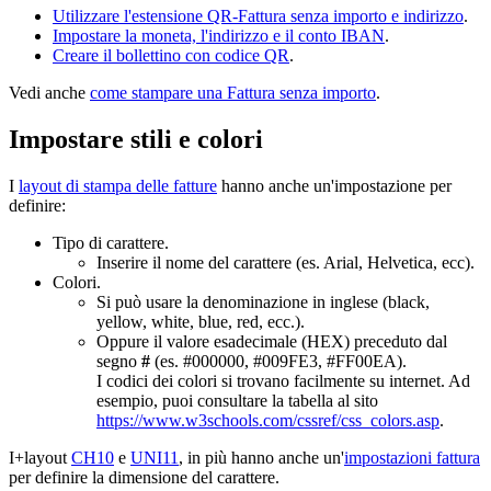
Utilizzare l'estensione QR-Fattura senza importo e indirizzo
.
Impostare la moneta, l'indirizzo e il conto IBAN
.
Creare il bollettino con codice QR
.
Vedi anche
come stampare una Fattura senza importo
.
Impostare stili e colori
I
layout di stampa delle fatture
hanno anche un'impostazione per
definire:
Tipo di carattere.
Inserire il nome del carattere (es. Arial, Helvetica, ecc).
Colori.
Si può usare la denominazione in inglese (black,
yellow, white, blue, red, ecc.).
Oppure il valore esadecimale (HEX) preceduto dal
segno
#
(es. #000000, #
009FE3, #FF00EA).
I codici dei colori si trovano facilmente su internet. Ad
esempio, puoi consultare la tabella al sito
https://www.w3schools.com/cssref/css_colors.asp
.
I+layout
CH10
e
UNI11
, in più hanno anche un'
impostazioni fattura
per definire la dimensione del carattere.