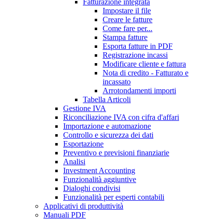
Fatturazione integrata
Impostare il file
Creare le fatture
Come fare per...
Stampa fatture
Esporta fatture in PDF
Registrazione incassi
Modificare cliente e fattura
Nota di credito - Fatturato e
incassato
Arrotondamenti importi
Tabella Articoli
Gestione IVA
Riconciliazione IVA con cifra d'affari
Importazione e automazione
Controllo e sicurezza dei dati
Esportazione
Preventivo e previsioni finanziarie
Analisi
Investment Accounting
Funzionalità aggiuntive
Dialoghi condivisi
Funzionalità per esperti contabili
Applicativi di produttività
Manuali PDF