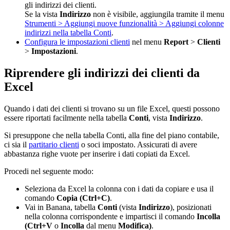
gli indirizzi dei clienti.
Se la vista
Indirizzo
non è visibile, aggiungila tramite il menu
Strumenti > Aggiungi nuove funzionalità > Aggiungi colonne
indirizzi nella tabella Conti
.
Configura le impostazioni clienti
nel menu
Report
>
Clienti
>
Impostazioni
.
Riprendere gli indirizzi dei clienti da
Excel
Quando i dati dei clienti si trovano su un file Excel, questi possono
essere riportati facilmente nella tabella
Conti
, vista
Indirizzo
.
Si presuppone che nella tabella Conti, alla fine del piano contabile,
ci sia il
partitario clienti
o soci impostato. Assicurati di avere
abbastanza righe vuote per inserire i dati copiati da Excel.
Procedi nel seguente modo:
Seleziona da Excel la colonna con i dati da copiare e usa il
comando
Copia (Ctrl+C)
.
Vai in Banana, tabella
Conti
(vista
Indirizzo
), posizionati
nella colonna corrispondente e impartisci il comando
Incolla
(Ctrl+V
o
Incolla
dal menu
Modifica)
.