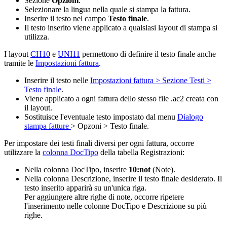
Sezione
Opzioni
.
Selezionare la lingua nella quale si stampa la fattura.
Inserire il testo nel campo
Testo finale
.
Il testo inserito viene applicato a qualsiasi layout di stampa si
utilizza.
I layout
CH10
e
UNI11
permettono di definire il testo finale anche
tramite le
Impostazioni fattura
.
Inserire il testo nelle
Impostazioni fattura > Sezione Testi >
Testo finale
.
Viene applicato a ogni fattura dello stesso file .ac2 creata con
il layout.
Sostituisce l'eventuale testo impostato dal menu
Dialogo
stampa fatture
> Opzoni > Testo finale.
Per impostare dei testi finali diversi per ogni fattura, occorre
utilizzare la
colonna DocTipo
della tabella Registrazioni:
Nella colonna DocTipo, inserire
10:not
(Note).
Nella colonna Descrizione, inserire il testo finale desiderato. Il
testo inserito apparirà su un'unica riga.
Per aggiungere altre righe di note, occorre ripetere
l'inserimento nelle colonne DocTipo e Descrizione su più
righe.