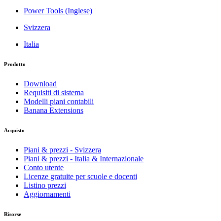
Power Tools (Inglese)
Svizzera
Italia
Prodotto
Download
Requisiti di sistema
Modelli piani contabili
Banana Extensions
Acquisto
Piani & prezzi - Svizzera
Piani & prezzi - Italia & Internazionale
Conto utente
Licenze gratuite per scuole e docenti
Listino prezzi
Aggiornamenti
Risorse