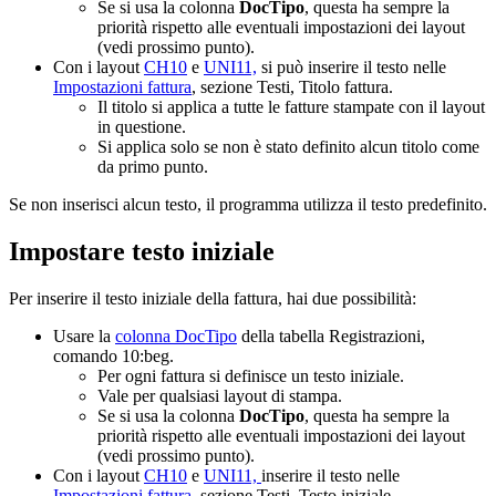
Se si usa la colonna
DocTipo
, questa ha sempre la
priorità rispetto alle eventuali impostazioni dei layout
(vedi prossimo punto).
Con i layout
CH10
e
UNI11,
si può inserire il testo nelle
Impostazioni fattura
, sezione Testi, Titolo fattura.
Il titolo si applica a tutte le fatture stampate con il layout
in questione.
Si applica solo se non è stato definito alcun titolo come
da primo punto.
Se non inserisci alcun testo, il programma utilizza il testo predefinito.
Impostare testo iniziale
Per inserire il testo iniziale della fattura, hai due possibilità:
Usare la
colonna DocTipo
della tabella Registrazioni,
comando 10:beg.
Per ogni fattura si definisce un testo iniziale.
Vale per qualsiasi layout di stampa.
Se si usa la colonna
DocTipo
, questa ha sempre la
priorità rispetto alle eventuali impostazioni dei layout
(vedi prossimo punto).
Con i layout
CH10
e
UNI11,
inserire il testo nelle
Impostazioni fattura
, sezione Testi, Testo iniziale.