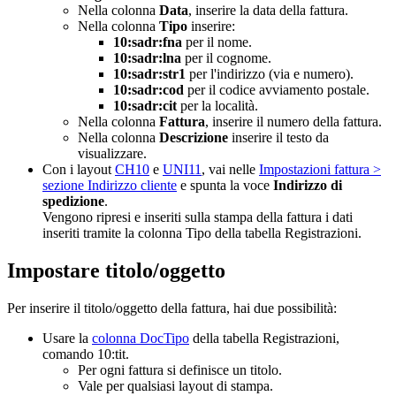
Nella colonna
Data
, inserire la data della fattura.
Nella colonna
Tipo
inserire:
10:sadr:fna
per il nome.
10:sadr:lna
per il cognome.
10:sadr:str1
per l'indirizzo (via e numero).
10:sadr:cod
per il codice avviamento postale.
10:sadr:cit
per la località.
Nella colonna
Fattura
, inserire il numero della fattura.
Nella colonna
Descrizione
inserire il testo da
visualizzare.
Con i layout
CH10
e
UNI11
, vai nelle
Impostazioni fattura >
sezione Indirizzo cliente
e spunta la voce
Indirizzo di
spedizione
.
Vengono ripresi e inseriti sulla stampa della fattura i dati
inseriti tramite la colonna Tipo della tabella Registrazioni.
Impostare titolo/oggetto
Per inserire il titolo/oggetto della fattura, hai due possibilità:
Usare la
colonna DocTipo
della tabella Registrazioni,
comando 10:tit.
Per ogni fattura si definisce un titolo.
Vale per qualsiasi layout di stampa.