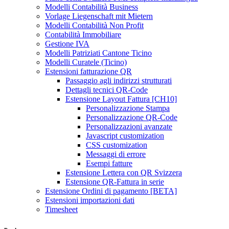
Modelli Contabilità Business
Vorlage Liegenschaft mit Mietern
Modelli Contabilità Non Profit
Contabilità Immobiliare
Gestione IVA
Modelli Patriziati Cantone Ticino
Modelli Curatele (Ticino)
Estensioni fatturazione QR
Passaggio agli indirizzi strutturati
Dettagli tecnici QR-Code
Estensione Layout Fattura [CH10]
Personalizzazione Stampa
Personalizzazione QR-Code
Personalizzazioni avanzate
Javascript customization
CSS customization
Messaggi di errore
Esempi fatture
Estensione Lettera con QR Svizzera
Estensione QR-Fattura in serie
Estensione Ordini di pagamento [BETA]
Estensioni importazioni dati
Timesheet