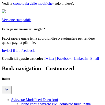
Vedi la
cronologia delle modifiche
(solo inglese).
Versione stampabile
Come possiamo aiutarti meglio?
Facci sapere quale tema approfondire o aggiungere per rendere
questa pagina più utile.
Inviaci il tuo feedback
Condividi questo articolo:
Twitter
|
Facebook
|
LinkedIn
|
Email
Book navigation - Customized
Indice
Svizzera: Modelli ed Estensioni
Piano conti Svizzero PMI completo multilingua