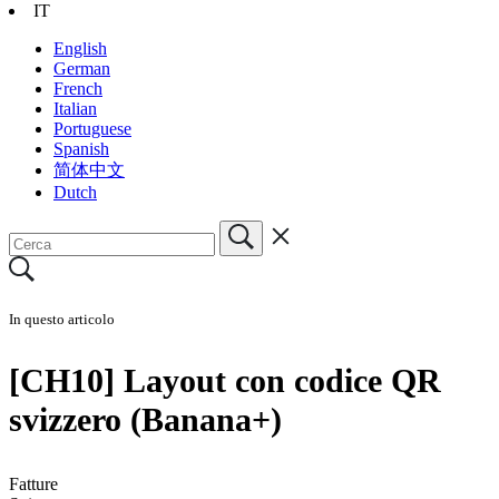
IT
English
German
French
Italian
Portuguese
Spanish
简体中文
Dutch
In questo articolo
[CH10] Layout con codice QR
svizzero (Banana+)
Fatture