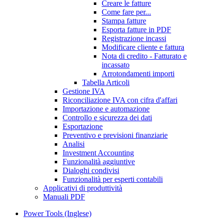
Creare le fatture
Come fare per...
Stampa fatture
Esporta fatture in PDF
Registrazione incassi
Modificare cliente e fattura
Nota di credito - Fatturato e
incassato
Arrotondamenti importi
Tabella Articoli
Gestione IVA
Riconciliazione IVA con cifra d'affari
Importazione e automazione
Controllo e sicurezza dei dati
Esportazione
Preventivo e previsioni finanziarie
Analisi
Investment Accounting
Funzionalità aggiuntive
Dialoghi condivisi
Funzionalità per esperti contabili
Applicativi di produttività
Manuali PDF
Power Tools (Inglese)