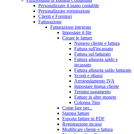
Funzionalità di Banana Contabilità
Personalizzare il piano contabile
Personalizzare registrazioni
Clienti e Fornitori
Fatturazione
Fatturazione integrata
Impostare il file
Creare le fatture
Numero cliente e fattura
Fattura sull'incassato
Fattura sul fatturato
Fattura aliquota saldo e
incassato
Fattura aliquota saldo fatturato
Sconti e ribassi
Arrotondamento IVA
Impostare lingua cliente
Termini pagamento
Fatture in altre monete
Colonna Tipo
Come fare per...
Stampa fatture
Esporta fatture in PDF
Registrazione incassi
Modificare cliente e fattura