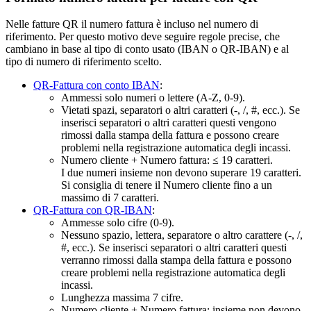
Nelle fatture QR il numero fattura è incluso nel numero di
riferimento. Per questo motivo deve seguire regole precise, che
cambiano in base al tipo di conto usato (IBAN o QR-IBAN) e al
tipo di numero di riferimento scelto.
QR-Fattura con conto IBAN
:
Ammessi solo numeri o lettere (A‑Z, 0‑9).
Vietati spazi, separatori o altri caratteri (-, /, #, ecc.). Se
inserisci separatori o altri caratteri questi vengono
rimossi dalla stampa della fattura e possono creare
problemi nella registrazione automatica degli incassi.
Numero cliente + Numero fattura: ≤ 19 caratteri.
I due numeri insieme non devono superare 19 caratteri.
Si consiglia di tenere il Numero cliente fino a un
massimo di 7 caratteri.
QR-Fattura con QR-IBAN
:
Ammesse solo cifre (0-9).
Nessuno spazio, lettera, separatore o altro carattere (-, /,
#, ecc.). Se inserisci separatori o altri caratteri questi
verranno rimossi dalla stampa della fattura e possono
creare problemi nella registrazione automatica degli
incassi.
Lunghezza massima 7 cifre.
Numero cliente + Numero fattura: insieme non devono