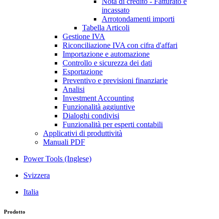
Nota di credito - Fatturato e
incassato
Arrotondamenti importi
Tabella Articoli
Gestione IVA
Riconciliazione IVA con cifra d'affari
Importazione e automazione
Controllo e sicurezza dei dati
Esportazione
Preventivo e previsioni finanziarie
Analisi
Investment Accounting
Funzionalità aggiuntive
Dialoghi condivisi
Funzionalità per esperti contabili
Applicativi di produttività
Manuali PDF
Power Tools (Inglese)
Svizzera
Italia
Prodotto