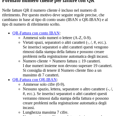
Formato numero cliente per fatture con QR
Nelle fatture QR il numero cliente è incluso nel numero di
riferimento. Per questo motivo deve seguire regole precise, che
cambiano in base al tipo di conto usato (IBAN o QR-IBAN) e al
tipo di numero di riferimento scelto.
QR-Fattura con conto IBAN
:
Ammessi solo numeri o lettere (A‑Z, 0‑9).
Vietati spazi, separatori o altri caratteri (-, /, #, ecc.).
Se inserisci separatori o altri caratteri questi vengono
rimossi dalla stampa della fattura e possono creare
problemi nella registrazione automatica degli incassi.
Numero cliente + Numero fattura ≤ 19 caratteri.
I due numeri insieme non devono superare 19 caratteri.
Si consiglia di tenere il Numero cliente fino a un
massimo di 7 caratteri.
QR-Fattura con QR-IBAN
:
Ammesse solo cifre (0-9).
Nessuno spazio, lettera, separatore o altro carattere (-, /,
#, ecc.). Se inserisci separatori o altri caratteri questi
verranno rimossi dalla stampa della fattura e possono
creare problemi nella registrazione automatica degli
incassi.
Lunghezza massima 7 cifre.