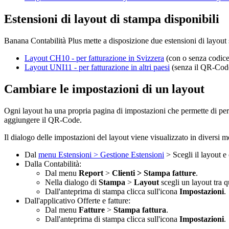
Estensioni di layout di stampa disponibili
Banana Contabilità Plus mette a disposizione due estensioni di layout 
Layout CH10 - per fatturazione in Svizzera
(con o senza codic
Layout UNI11 - per fatturazione in altri paesi
(senza il QR-Cod
Cambiare le impostazioni di un layout
Ogni layout ha una propria pagina di impostazioni che permette di pers
aggiungere il QR-Code.
Il dialogo delle impostazioni del layout viene visualizzato in diversi m
Dal
menu Estensioni > Gestione Estensioni
> Scegli il layout e
Dalla Contabilità:
Dal menu
Report
>
Clienti > Stampa fatture
.
Nella dialogo di
Stampa
>
Layout
scegli un layout tra q
Dall'anteprima di stampa clicca sull'icona
Impostazioni
.
Dall'applicativo Offerte e fatture:
Dal menu
Fatture
>
Stampa fattura
.
Dall'anteprima di stampa clicca sull'icona
Impostazioni
.