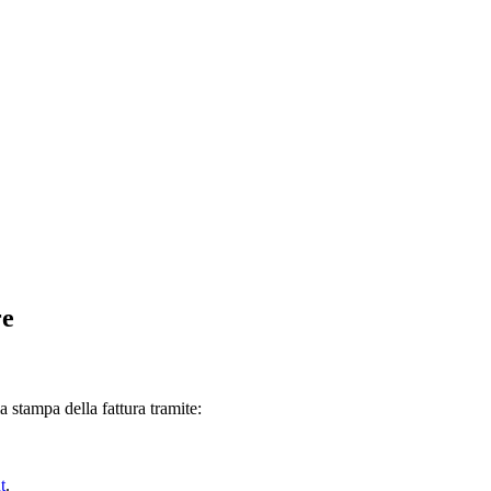
re
 stampa della fattura tramite:
t
.