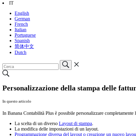
IT
English
German
French
Italian
Portuguese
Spanish
简体中文
Dutch
Personalizzazione della stampa delle fattu
In questo articolo
In Banana Contabilità Plus è possibile personalizzare completamente la
La scelta di un diverso
Layout di stampa
.
La modifica delle impostazioni di un layout.
Programmazione diversa del layout o creazione un nuovo layou