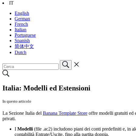
IT
English
German
French
Italian
Portuguese
Spanish
简体中文
Dutch
Italia: Modelli ed Estensioni
In questo articolo
La Sezione Italia del
Banana Template Store
offre modelli gratuiti ed 
privati.
I
Modelli
(file .ac2) includono piani dei conti predefiniti e, in 
contabilità Entrate/Uscite, fino alla partita doppia.