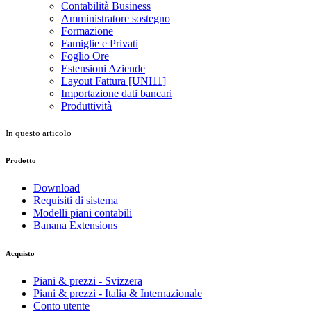
Contabilità Business
Amministratore sostegno
Formazione
Famiglie e Privati
Foglio Ore
Estensioni Aziende
Layout Fattura [UNI11]
Importazione dati bancari
Produttività
In questo articolo
Prodotto
Download
Requisiti di sistema
Modelli piani contabili
Banana Extensions
Acquisto
Piani & prezzi - Svizzera
Piani & prezzi - Italia & Internazionale
Conto utente