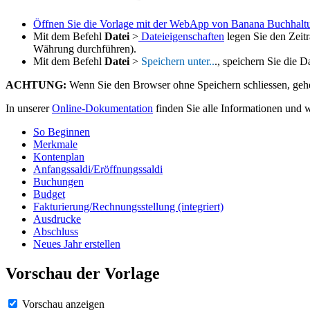
Öffnen Sie die Vorlage mit der WebApp von Banana Buchhalt
Mit dem Befehl
Datei
>
Dateieigenschaften
legen Sie den Zeit
Währung durchführen).
Mit dem Befehl
Datei
>
Speichern unter..
., speichern Sie die 
ACHTUNG:
Wenn Sie den Browser ohne Speichern schliessen, gehe
In unserer
Online-Dokumentation
finden Sie alle Informationen und 
So Beginnen
Merkmale
Kontenplan
Anfangssaldi/Eröffnungssaldi
Buchungen
Budget
Fakturierung/Rechnungsstellung (integriert)
Ausdrucke
Abschluss
Neues Jahr erstellen
Vorschau der Vorlage
Vorschau anzeigen