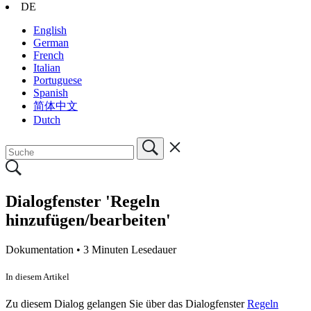
DE
English
German
French
Italian
Portuguese
Spanish
简体中文
Dutch
Dialogfenster 'Regeln
hinzufügen/bearbeiten'
Dokumentation •
3 Minuten Lesedauer
In diesem Artikel
Zu diesem Dialog gelangen Sie über das Dialogfenster
Regeln