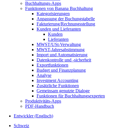
Buchhaltungs-Apps
Funktionen von Banana Buchhaltung
Kategorisierungen
Anpassung der Buchungstabelle
Fakturierung/Rechnungsstellung
Kunden und Lieferanten
Kunden
Lieferanten
MWST/USt-Verwaltung
MWST-Jahresabstimmung
Import und Automatisierung
Datenkontrolle und -sicherheit
Exportfunktionen
Budget und Finanzplanung
Analyse
Investment Accounting
Zusätzliche Funktionen
Gemeinsam genutzte Dialoge
Funktionen für Buchhaltungsexperten
Produktivitäts-Apps
PDF-Handbuch
Entwickler (Englisch)
Schweiz