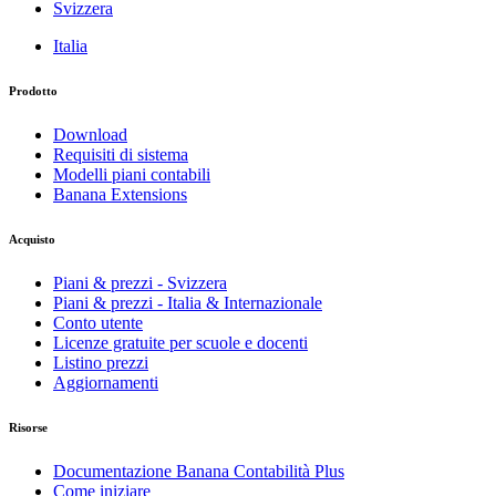
Svizzera
Italia
Prodotto
Download
Requisiti di sistema
Modelli piani contabili
Banana Extensions
Acquisto
Piani & prezzi - Svizzera
Piani & prezzi - Italia & Internazionale
Conto utente
Licenze gratuite per scuole e docenti
Listino prezzi
Aggiornamenti
Risorse
Documentazione Banana Contabilità Plus
Come iniziare