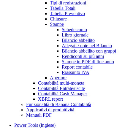
Tipi di registrazioni
Tabella Totali
Tabella Preventivo
Chiusure
Stampe
Schede conto
Libro giornale
Bilancio abbellito
Allegati / note nel Bilancio
Bilancio abbellito con gruppi
Rendiconti su più anni
Stampe in PDF di fine anno
Report contabile
Riassunto IVA
Aperture
Contabilità multi-moneta
Contabilità Entrate/uscite
Contabilità Cash Manager
XBRL report
Funzionalità di Banana Contabilità
Applicativi di produttività
Manuali PDF
Power Tools (Inglese)