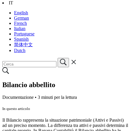
IT
English
German
French
Italian
Portuguese
Spanish
简体中文
Dutch
Bilancio abbellito
Documentazione •
3 minuti per la lettura
In questo articolo
Il Bilancio rappresenta la situazione patrimoniale (Attivi e Passivi)
ad un preciso momento. La differenza tra attivi e passivi determina il
capitale proprio. In Banana Contabilità il Bilancio abbellito ha le