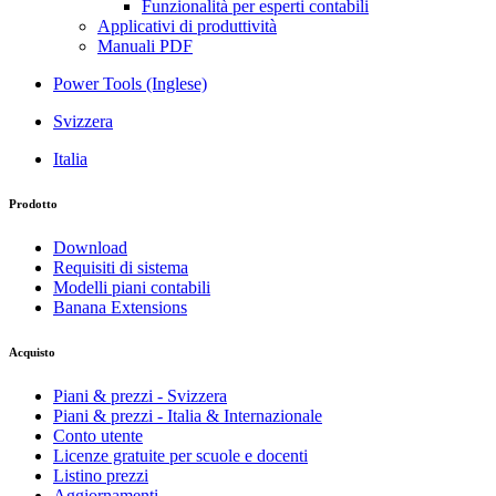
Funzionalità per esperti contabili
Applicativi di produttività
Manuali PDF
Power Tools (Inglese)
Svizzera
Italia
Prodotto
Download
Requisiti di sistema
Modelli piani contabili
Banana Extensions
Acquisto
Piani & prezzi - Svizzera
Piani & prezzi - Italia & Internazionale
Conto utente
Licenze gratuite per scuole e docenti
Listino prezzi
Aggiornamenti