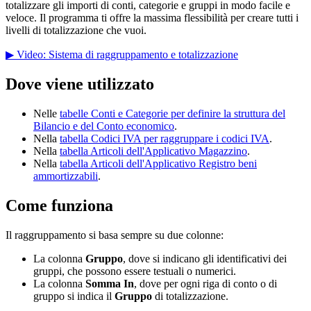
totalizzare gli importi di conti, categorie e gruppi in modo facile e
veloce. Il programma ti offre la massima flessibilità per creare tutti i
livelli di totalizzazione che vuoi.
▶ Video: Sistema di raggruppamento e totalizzazione
Dove viene utilizzato
Nelle
tabelle Conti e Categorie per definire la struttura del
Bilancio e del Conto economico
.
Nella
tabella Codici IVA per raggruppare i codici IVA
.
Nella
tabella Articoli
dell'Applicativo Magazzino
.
Nella
tabella Articoli
dell'Applicativo Registro beni
ammortizzabili
.
Come funziona
Il raggruppamento si basa sempre su due colonne:
La colonna
Gruppo
, dove si indicano gli identificativi dei
gruppi, che possono essere testuali o numerici.
La colonna
Somma In
, dove per ogni riga di conto o di
gruppo si indica il
Gruppo
di totalizzazione.