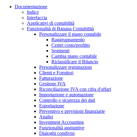
Documentazione
Indice
Interfaccia
Applicativi di contabilità
Funzionalità di Banana Contabilità
Personalizzare il piano contabile
Raggruppamento
Centri costo/profitto
Segmenti
Cambia piano contabile
Riclassificare il Bilancio
Personalizzare registrazioni
Clienti e Fornitori
Fatturazione
Gestione IVA
Riconciliazione IVA con cifra d'affari
Importazione e automazione
Controllo e sicurezza dei dati
Esportazione
Preventivo e previsioni finanziarie
Analisi
Investment Accounting
Funzionalità aggiuntive
Dialoghi condivisi