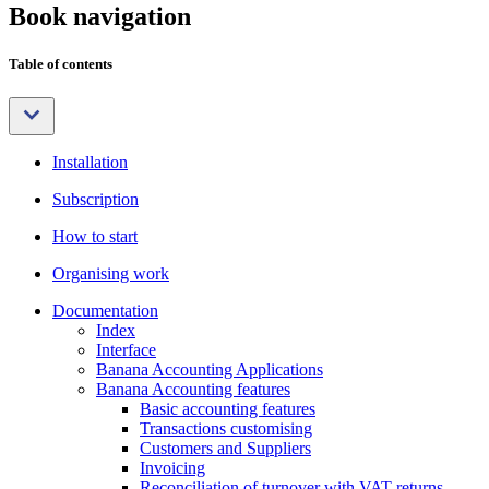
Book navigation
Table of contents
Installation
Subscription
How to start
Organising work
Documentation
Index
Interface
Banana Accounting Applications
Banana Accounting features
Basic accounting features
Transactions customising
Customers and Suppliers
Invoicing
Reconciliation of turnover with VAT returns