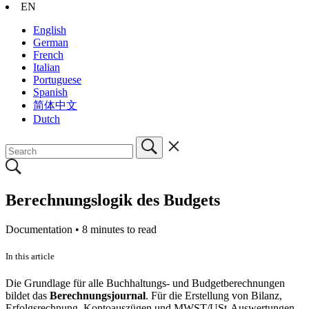
EN
English
German
French
Italian
Portuguese
Spanish
简体中文
Dutch
Berechnungslogik des Budgets
Documentation •
8 minutes to read
In this article
Die Grundlage für alle Buchhaltungs- und Budgetberechnungen
bildet das
Berechnungsjournal
. Für die Erstellung von Bilanz,
Erfolgsrechnung, Kontoauszügen und MWST/USt-Auswertungen