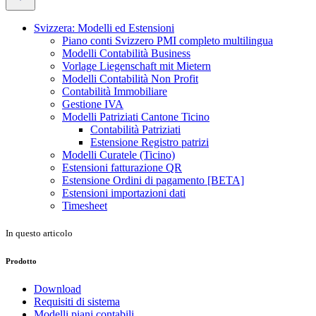
Svizzera: Modelli ed Estensioni
Piano conti Svizzero PMI completo multilingua
Modelli Contabilità Business
Vorlage Liegenschaft mit Mietern
Modelli Contabilità Non Profit
Contabilità Immobiliare
Gestione IVA
Modelli Patriziati Cantone Ticino
Contabilità Patriziati
Estensione Registro patrizi
Modelli Curatele (Ticino)
Estensioni fatturazione QR
Estensione Ordini di pagamento [BETA]
Estensioni importazioni dati
Timesheet
In questo articolo
Prodotto
Download
Requisiti di sistema
Modelli piani contabili