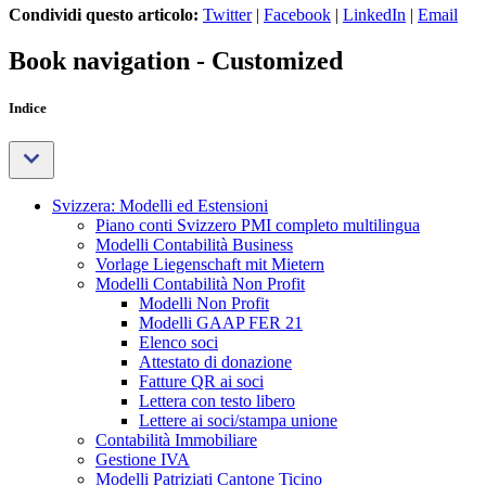
Condividi questo articolo:
Twitter
|
Facebook
|
LinkedIn
|
Email
Book navigation - Customized
Indice
Svizzera: Modelli ed Estensioni
Piano conti Svizzero PMI completo multilingua
Modelli Contabilità Business
Vorlage Liegenschaft mit Mietern
Modelli Contabilità Non Profit
Modelli Non Profit
Modelli GAAP FER 21
Elenco soci
Attestato di donazione
Fatture QR ai soci
Lettera con testo libero
Lettere ai soci/stampa unione
Contabilità Immobiliare
Gestione IVA
Modelli Patriziati Cantone Ticino