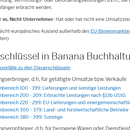
eitung, Vermittlungs- oder Beförderungsleistungen u.v.m., die 
fänger erbracht werden.
 vs. Nicht-Unternehmer
: Hat oder hat nicht eine Umsatzste
 Nicht-europäisches Ausland außerhalb des
EU-Binnenmarkte
ten)
schlüssel in Banana Buchhalt
vorlälle zu den Steuerschlüsseln
gserbringer, d.h, für getätigte Umsätze bzw. Verkäufe
ereich 100 - 199: Lieferungen und sonstige Leistungen
ereich 200 - 209: Erbrachte Leistungen nach §13b UStG
ereich 220 - 299: EU-Lieferungen und innergemeinschaftli
ereich 300 - 379: Land- und forstwirtschaftliche Betriebe
ereich 380 - 399: Sonstige
ngsempfänger, d.h. für bezogene Waren oder Dienstlei