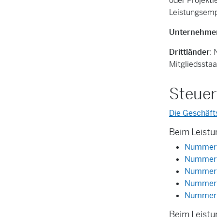
oder Projektl
Leistungsemp
Unternehmer
Drittländer
:
Mitgliedsstaa
Steuer
Die Geschäfts
Beim Leistun
Nummernb
Nummernb
Nummernb
Nummernb
Nummernb
Beim Leistu