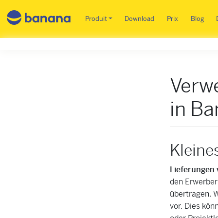
Main menu FR
Produit
Download
Prix
Blog
Verw
in B
Kleine
Lieferungen 
den Erwerber
übertragen. 
vor. Dies kön