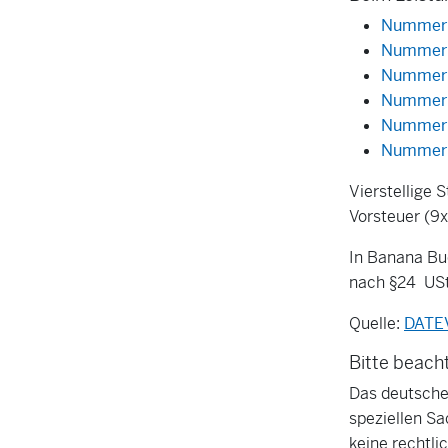
Nummernb
Nummernb
Nummernb
Nummernb
Nummernb
Nummernb
Vierstellige 
Vorsteuer (9x
In Banana Buc
nach §24 USt
Quelle:
DATE
Bitte beach
Das deutsche 
speziellen Sa
keine rechtli