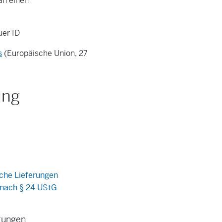
an einen
uer ID
s
(Europäische Union, 27
ung
che Lieferungen
 nach § 24 UStG
stungen