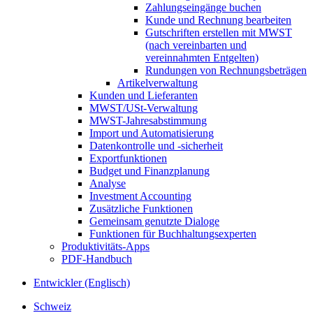
Zahlungseingänge buchen
Kunde und Rechnung bearbeiten
Gutschriften erstellen mit MWST
(nach vereinbarten und
vereinnahmten Entgelten)
Rundungen von Rechnungsbeträgen
Artikelverwaltung
Kunden und Lieferanten
MWST/USt-Verwaltung
MWST-Jahresabstimmung
Import und Automatisierung
Datenkontrolle und -sicherheit
Exportfunktionen
Budget und Finanzplanung
Analyse
Investment Accounting
Zusätzliche Funktionen
Gemeinsam genutzte Dialoge
Funktionen für Buchhaltungsexperten
Produktivitäts-Apps
PDF-Handbuch
Entwickler (Englisch)
Schweiz