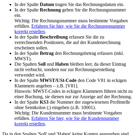
In der Spalte
Datum
tragen Sie das Rechnungsdatum ein.
In der Spalte
Rechnung
geben Sie die Rechnungsnummer
ein.
Wichtig: Die Rechnungsnummer muss bestimmte Vorgaben
erfüllen.
Erfahren Sie hier, wie Sie die Rechnungsnummer
korrekt erstellen
.
In der Spalte
Beschreibung
erfassen Sie die zu
verrechnenden Positionen, die auf der Kundenrechnung
erscheinen sollen.
In der Spalte
Betrag
den Rechnungsbetrag erfassen (inkl.
MWST).
Die Spalten
Soll
und
Haben
bleiben leer, da dieser Eintrag
nicht verbucht, sondern nur zur Rechnungserstellung
verwendet wird.
In der Spalte
MWST/USt-Code
den Code V81 in eckigen
Klammern angeben – z.B. [V81].
Hinweis: MWST-Codes in eckigen Klammern führen nicht zu
einer Buchung, sie dienen nur zur Anzeige auf der Rechnung.
In der Spalte
KS3
die Nummer der zugewiesenen Profitstelle
ohne Semikolon (;) eingeben (z.B. 10001).
Wichtig: Die Kundennummer muss bestimmte Vorgaben
erfüllen.
Erfahren Sie hier, wie Sie die Kundennummer
korrekt erstellen
.
Da in den Spalten 'Soll' und 'Haben' keine Konten angegeben sind,