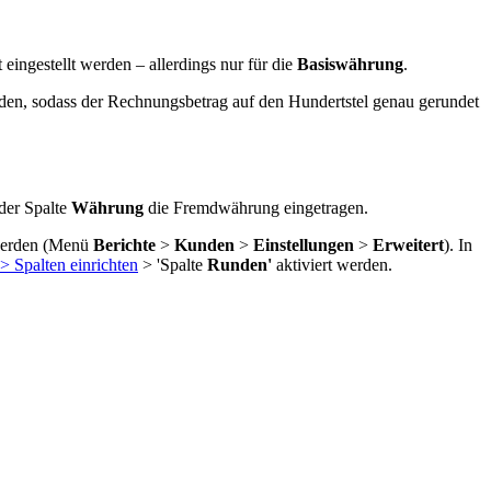
ingestellt werden – allerdings nur für die
Basiswährung
.
en, sodass der Rechnungsbetrag auf den Hundertstel genau gerundet
der Spalte
Währung
die Fremdwährung eingetragen.
 werden (Menü
Berichte
>
Kunden
>
Einstellungen
>
Erweitert
). In
> Spalten einrichten
> 'Spalte
Runden'
aktiviert werden.