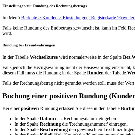
Einstellungen zur Rundung des Rechnungsbetrags
Im Menü
Berichte > Kunden > Einstellungen, Registerkarte 'Erweitert
Falls keine Rundung des Endbetrags gewünscht ist, kann im Feld
Re
wird.
Rundung bei Fremdwährungen
In der Tabelle
Wechselkurse
wird normalerweise in der Spalte
Bez.
Falls jedoch die Bezugswährung nicht der Basiswährung entspricht
diesem Fall muss die Rundung in der Spalte
Runden
der Tabelle
Wec
Falls der Rechnungsbetrag nicht gerundet werden soll, muss der Wert 
Buchung einer positiven Rundung (Kunde
Bei einer
positiven
Rundung erfassen Sie diese in der Tabelle
Buchu
In der Spalte
Datum
das '
Rechnungsdatum'
eingeben.
In der Spalte
Rechnung
die 'Rechnungsnummer' eintragen.
In der Spalte
Beschreibung
den gewünschten Text hinzufügen
In der Spalte
KtSoll
(Soll-Konto) die 'Kundennummer' angeben