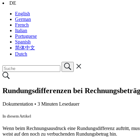
DE
English
German
French
Italian
Portuguese
Spanish
简体中文
Dutch
Rundungsdifferenzen bei Rechnungsbeträ
Dokumentation •
3 Minuten Lesedauer
In diesem Artikel
Wenn beim
Rechnungsausdruck
eine Rundungsdifferenz auftritt, mu
weist auf den noch zu verbuchenden Rundungsbetrag hin.