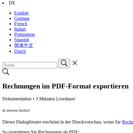
DE
English
German
French
Italian
Portuguese
Spanish
简体中文
Dutch
Rechnungen im PDF-Format exportieren
Dokumentation •
3 Minuten Lesedauer
In diesem Artikel
Dieses Dialogfenster erscheint in der Druckvorschau, wenn Sie
Rech
So exportieren Sie Rechnungen als PDF: