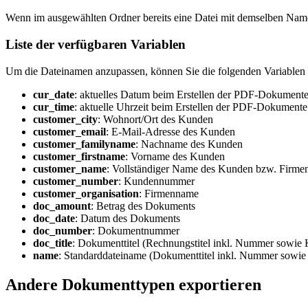
Wenn im ausgewählten Ordner bereits eine Datei mit demselben Name
Liste der verfügbaren Variablen
Um die Dateinamen anzupassen, können Sie die folgenden Variablen
cur_date
: aktuelles Datum beim Erstellen der PDF-Dokument
cur_time
: aktuelle Uhrzeit beim Erstellen der PDF-Dokumente
customer_city
: Wohnort/Ort des Kunden
customer_email
: E-Mail-Adresse des Kunden
customer_familyname
: Nachname des Kunden
customer_firstname
: Vorname des Kunden
customer_name
: Vollständiger Name des Kunden bzw. Firm
customer_number
: Kundennummer
customer_organisation
: Firmenname
doc_amount
: Betrag des Dokuments
doc_date
: Datum des Dokuments
doc_number
: Dokumentnummer
doc_title
: Dokumenttitel (Rechnungstitel inkl. Nummer sowi
name
: Standarddateiname (Dokumenttitel inkl. Nummer sow
Andere Dokumenttypen exportieren