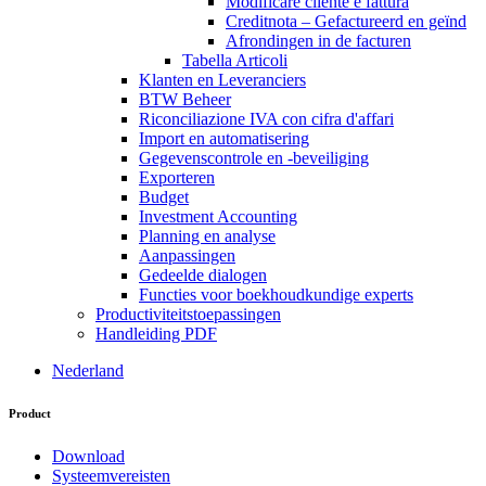
Modificare cliente e fattura
Creditnota – Gefactureerd en geïnd
Afrondingen in de facturen
Tabella Articoli
Klanten en Leveranciers
BTW Beheer
Riconciliazione IVA con cifra d'affari
Import en automatisering
Gegevenscontrole en -beveiliging
Exporteren
Budget
Investment Accounting
Planning en analyse
Aanpassingen
Gedeelde dialogen
Functies voor boekhoudkundige experts
Productiviteitstoepassingen
Handleiding PDF
Nederland
Product
Download
Systeemvereisten