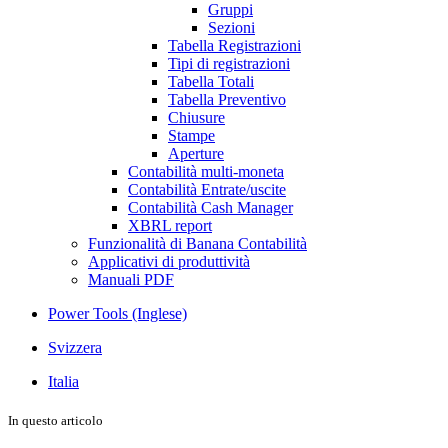
Gruppi
Sezioni
Tabella Registrazioni
Tipi di registrazioni
Tabella Totali
Tabella Preventivo
Chiusure
Stampe
Aperture
Contabilità multi-moneta
Contabilità Entrate/uscite
Contabilità Cash Manager
XBRL report
Funzionalità di Banana Contabilità
Applicativi di produttività
Manuali PDF
Power Tools (Inglese)
Svizzera
Italia
In questo articolo