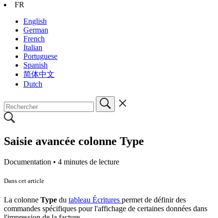
FR
English
German
French
Italian
Portuguese
Spanish
简体中文
Dutch
Saisie avancée colonne Type
Documentation •
4 minutes de lecture
Dans cet article
La colonne
Type
du
tableau Écritures
permet de définir des
commandes spécifiques pour l'affichage de certaines données dans
l'impression de la facture.