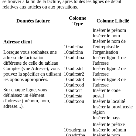
se trouver à la fin de la facture, après toutes les lignes de détail
relatives aux articles ou aux prestations.
Colonne
Données facture
Colonne Libellé
Type
Insérer le prénom
Insérer le nom
Insérer le nom de
Adresse client
10:adr:fna
l'entreprise/de
Lorsque vous souhaitez une
10:adr:lna
l'organisation
adresse de facturation
10:adr:bna
Insérer ligne 1 de
différente de celle du tableau
l'adresse
Comptes (vue Adresse), vous
10:adr:str1
Insérer ligne 2 de
pouvez la spécifier en utilisant
10:adr:str2
l'adresse
les options appropriées.
10:adr:str3
Insérer ligne 3 de
10:adr:cod
l'adresse
Sur chaque ligne, vous
10:adr:cit
Insérer le code
définissez un élément
10:adr:sta
postal
d'adresse (prénom, nom,
10:adr:cou
Insérer la localité
adresse...).
Insérer la province/le
région
Insérer le pays
Insérer le préfixe
10:sadr:pna
Insérer le prénom
10:sadr:fna
Insérer le nom