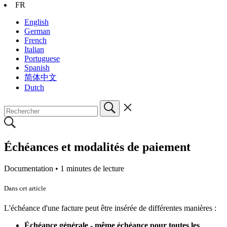
FR
English
German
French
Italian
Portuguese
Spanish
简体中文
Dutch
Échéances et modalités de paiement
Documentation •
1 minutes de lecture
Dans cet article
L'échéance d'une facture peut être insérée de différentes manières :
Échéance générale - même échéance pour toutes les