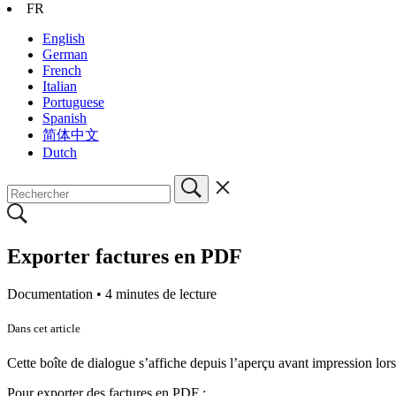
FR
English
German
French
Italian
Portuguese
Spanish
简体中文
Dutch
Exporter factures en PDF
Documentation •
4 minutes de lecture
Dans cet article
Cette boîte de dialogue s’affiche depuis l’aperçu avant impression lors
Pour exporter des factures en PDF :