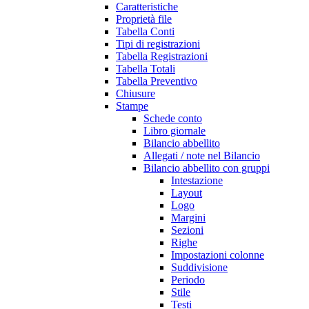
Caratteristiche
Proprietà file
Tabella Conti
Tipi di registrazioni
Tabella Registrazioni
Tabella Totali
Tabella Preventivo
Chiusure
Stampe
Schede conto
Libro giornale
Bilancio abbellito
Allegati / note nel Bilancio
Bilancio abbellito con gruppi
Intestazione
Layout
Logo
Margini
Sezioni
Righe
Impostazioni colonne
Suddivisione
Periodo
Stile
Testi