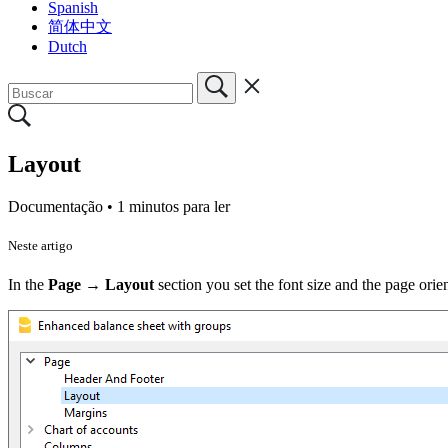
Spanish
简体中文
Dutch
Layout
Documentação •
1 minutos para ler
Neste artigo
In the
Page → Layout
section you set the font size and the page ori