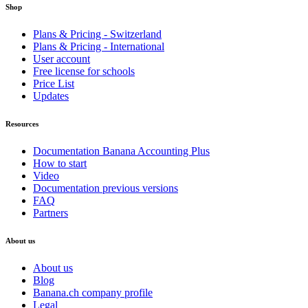
Shop
Plans & Pricing - Switzerland
Plans & Pricing - International
User account
Free license for schools
Price List
Updates
Resources
Documentation Banana Accounting Plus
How to start
Video
Documentation previous versions
FAQ
Partners
About us
About us
Blog
Banana.ch company profile
Legal