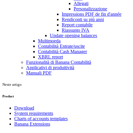
Allegati
Personalizzazione
Impressions PDF de fin d'année
Rendiconti su più anni
Report contabile
Riassunto IVA
Update opening balances
Multimoeda
Contabilità Entrate/uscite
Contabilità Cash Manager
XBRL report
Funzionalità di Banana Contabilità
Applicativi di produttività
Manuali PDF
Neste artigo
Product
Download
System requirements
Charts of accounts templates
Banana Extensions