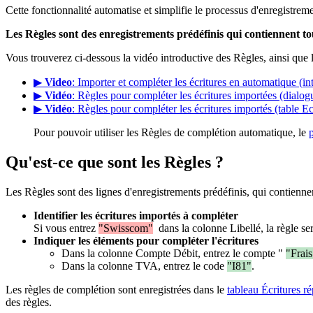
Cette fonctionnalité automatise et simplifie le processus d'enregistrem
Les Règles sont des enregistrements prédéfinis qui contiennent t
Vous trouverez ci-dessous la vidéo introductive des Règles, ainsi que 
▶
Video
: Importer et compléter les écritures en automatique (in
▶
Vidéo
: Règles pour compléter les écritures importées (dialog
▶
Vidéo
: Règles pour compléter les écritures importés (table Ec
Pour pouvoir utiliser les Règles de complétion automatique, le
Qu'est-ce que sont les Règles ?
Les Règles sont des lignes d'enregistrements prédéfinis, qui contienn
Identifier les écritures importés à compléter
Si vous entrez
"Swisscom"
dans la colonne Libellé, la règle se
Indiquer les éléments pour compléter l'écritures
Dans la colonne Compte Débit, entrez le compte "
"Frais
Dans la colonne TVA, entrez le code
"I81"
.
Les règles de complétion sont enregistrées dans le
tableau Écritures r
des règles.