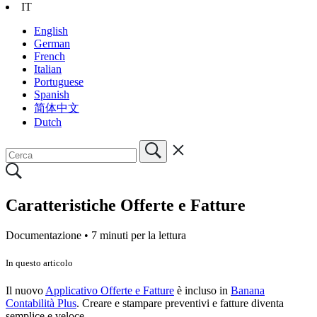
IT
English
German
French
Italian
Portuguese
Spanish
简体中文
Dutch
Caratteristiche Offerte e Fatture
Documentazione •
7 minuti per la lettura
In questo articolo
Il nuovo
Applicativo Offerte e Fatture
è incluso in
Banana
Contabilità Plus
. Creare
e stampare preventivi e fatture diventa
semplice e veloce.