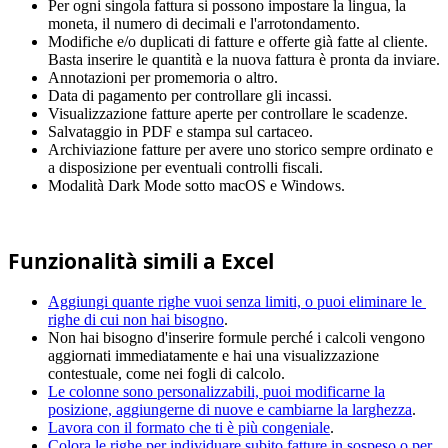
Per ogni singola fattura si possono impostare la lingua, la
moneta, il numero di decimali e l'arrotondamento.
Modifiche e/o duplicati di fatture e offerte già fatte al cliente.
Basta inserire le quantità e la nuova fattura è pronta da inviare.
Annotazioni per promemoria o altro.
Data di pagamento per controllare gli incassi.
Visualizzazione fatture aperte per controllare le scadenze.
Salvataggio in PDF e stampa sul cartaceo.
Archiviazione fatture per avere uno storico sempre ordinato e
a disposizione per eventuali controlli fiscali.
Modalità Dark Mode sotto macOS e Windows.
Funzionalità simili a Excel
Aggiungi quante righe vuoi senza limiti, o puoi eliminare le
righe di cui non hai bisogno
.
Non hai bisogno d'inserire formule perché i calcoli vengono
aggiornati immediatamente e hai una visualizzazione
contestuale, come nei fogli di calcolo.
Le colonne sono personalizzabili, puoi modificarne la
posizione, aggiungerne di nuove e cambiarne la larghezza
.
Lavora con il formato che ti è più congeniale
.
Colora le righe per individuare subito fatture in sospeso o per