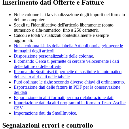
Inserimento dati Offerte e Fatture
Nelle colonne hai la visualizzazione degli importi nel formato
del tuo computer.
Scegli tu l'identificativo dell'articolo liberamente (conto
numerico o alfa-numerico, fino a 256 caratteri).
Calcoli e totali visualizzati contestualmente e sempre
aggiornati.
Nella colonna Links della tabella Articoli puoi aggiungere le
immagini degli articoli
.
Disposizione personalizzabile delle colonne
.
Il comando Cerca ti permette di cercare velocemente i dati
delle fatture o delle offerte
.
Il comando Sostituisci ti permette di sostituire in automatico
dei testi o altri dati nelle tabelle
.
Puoi ordinare le righe secondo diverse chiavi di ordinamento
.
Esportazione dati delle fatture in PDF per la conservazione
dei dati
Esportazione in altri formati per una rielaborazione dati
.
Importazione dati da altri programmi in formato Testo, Ascii e
CSV
Importazione dati da SmallInvoice
.
Segnalazioni errori e controllo