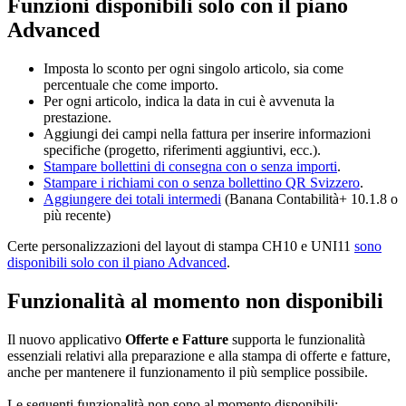
Funzioni disponibili solo con il piano
Advanced
Imposta lo sconto per ogni singolo articolo, sia come
percentuale che come importo.
Per ogni articolo, indica la data in cui è avvenuta la
prestazione.
Aggiungi dei campi nella fattura per inserire informazioni
specifiche (progetto, riferimenti aggiuntivi, ecc.).
Stampare bollettini di consegna con o senza importi
.
Stampare i richiami con o senza bollettino QR Svizzero
.
Aggiungere dei totali intermedi
(Banana Contabilità+ 10.1.8 o
più recente)
Certe personalizzazioni del layout di stampa CH10 e UNI11
sono
disponibili solo con il piano Advanced
.
Funzionalità al momento non disponibili
Il nuovo applicativo
Offerte e Fatture
supporta le funzionalità
essenziali relativi alla preparazione e alla stampa di offerte e fatture,
anche per mantenere il funzionamento il più semplice possibile.
Le seguenti funzionalità non sono al momento disponibili: