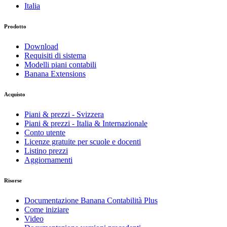
Italia
Prodotto
Download
Requisiti di sistema
Modelli piani contabili
Banana Extensions
Acquisto
Piani & prezzi - Svizzera
Piani & prezzi - Italia & Internazionale
Conto utente
Licenze gratuite per scuole e docenti
Listino prezzi
Aggiornamenti
Risorse
Documentazione Banana Contabilità Plus
Come iniziare
Video