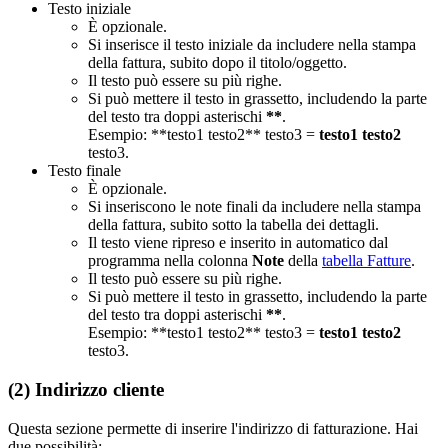
Testo iniziale
È opzionale.
Si inserisce il testo iniziale da includere nella stampa
della fattura, subito dopo il titolo/oggetto.
Il testo può essere su più righe.
Si può mettere il testo in grassetto, includendo la parte
del testo tra doppi asterischi
**
.
Esempio: **testo1 testo2** testo3 =
testo1 testo2
testo3.
Testo finale
È opzionale.
Si inseriscono le note finali da includere nella stampa
della fattura, subito sotto la tabella dei dettagli.
Il testo viene ripreso e inserito in automatico dal
programma nella colonna
Note
della
tabella Fatture
.
Il testo può essere su più righe.
Si può mettere il testo in grassetto, includendo la parte
del testo tra doppi asterischi
**
.
Esempio: **testo1 testo2** testo3 =
testo1 testo2
testo3.
(2) Indirizzo cliente
Questa sezione permette di inserire l'indirizzo di fatturazione. Hai
due possibilità: