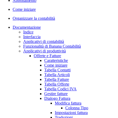
Abbonamento
Come iniziare
Organizzare la contabilità
Documentazione
Indice
Interfaccia
Applicativi di contabilità
Funzionalità di Banana Contabilità
Applicativi di produttività
Offerte e Fatture
Caratteristiche
Come iniziare
Tabella Contatti
Tabella Articoli
Tabella Fatture
Tabella Offerte
Tabella Codici IVA
Gestire fatture
Dialogo Fattura
Modifica fattura
Colonna Tipo
Impostazioni fattura
Traduzioni