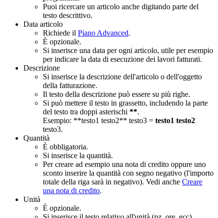
Puoi ricercare un articolo anche digitando parte del
testo descrittivo.
Data articolo
Richiede il
Piano Advanced
.
È opzionale.
Si inserisce una data per ogni articolo, utile per esempio
per indicare la data di esecuzione dei lavori fatturati.
Descrizione
Si inserisce la descrizione dell'articolo o dell'oggetto
della fatturazione.
Il testo della descrizione può essere su più righe.
Si può mettere il testo in grassetto, includendo la parte
del testo tra doppi asterischi
**
.
Esempio: **testo1 testo2** testo3 =
testo1 testo2
testo3.
Quantità
È obbligatoria.
Si inserisce la quantità.
Per creare ad esempio una nota di credito oppure uno
sconto inserire la quantità con segno negativo (l'importo
totale della riga sarà in negativo). Vedi anche
Creare
una nota di credito
.
Unità
È opzionale.
Si inserisce il testo relativo all'unità (pz, ore, ecc).