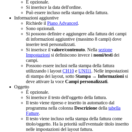
È opzionale.
Si inserisce la data dell'ordine.
Può essere incluso nella stampa della fattura.
Informazioni aggiuntive
Richiede il
Piano Advanced
.
Sono opzionali.
Si possono definire e aggiungere alla fattura dei campi
di informazioni aggiuntive (massimo 8 campi) dove
inserire testi personalizzati.
Si inserisce il
valore/contenuto
. Nella
sezione
Impostazioni
si definiscono invece i
nomi/testi
dei
campi.
Possono essere inclusi nella stampa della fattura
utilizzando i layout
CH10
e
UNI11
. Nelle impostazioni
di stampa dei layout, sotto
Stampa → Informazioni
si
deve attivare la voce
Campi personalizzati
.
Oggetto
È opzionale.
Si inserisce il testo dell'oggetto della fattura.
Il testo viene ripreso e inserito in automatico dal
programma nella colonna
Descrizione
della
tabella
Fatture
.
Il testo viene incluso nella stampa della fattura come
titolo/oggetto. Ha la priorità sull'eventuale titolo inserito
nelle impostazioni del layout fattura.